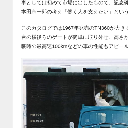
車としては初めて市場に出したもので、記念
本田宗一郎の考え「働く人を支えたい」とい
このカタログでは1967年発売のTN360が
台の横後ろのゲートが簡単に取り外せ、高さが
載時の最高速100kmなどの車の性能もアピー