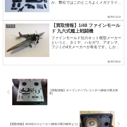
か、弊社ではこのところよくメガドライブ
の買取を行っています。基本的にメガドラ
イブとメガドライブ2はイヤホン端子が省
略されている以外、仕様が同じですので買
2017.12.13
取価格...
【買取情報】1/48 ファインモール
プラモ
ド 九六式艦上戦闘機
ファインモールド社のキット模型メーカー
というと、タミヤ、ハセガワ、アオシマ、
フジミの4大メーカーが有名です。しか
し、近年新興メーカーの台頭が著しく、中
でもファインモールド社のキットは他社と
一味違う希少なキット化が多く行われてい
2017.09.12
ます。写真のキ...
【買取情報】オープンテープレコーダー(神奈川県大和
市)
【買取情報】BOSEのスピーカー(神奈川県川崎市より)