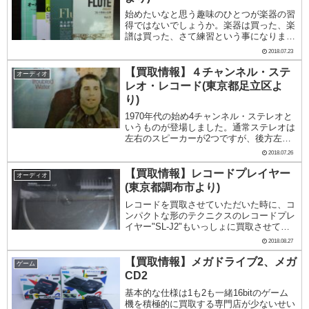
始めたいなと思う趣味のひとつが楽器の習
得ではないでしょうか。楽器は買った、楽
譜は買った、さて練習という事になります
が、その練習の継続が難しいのが難点で
2018.07.23
す。今回買取させていただいたのは、いろ
いろな種類の楽譜です。フルート、リコー
【買取情報】４チャンネル・ステ
オーディオ
ダー、バイオリ...
レオ・レコード(東京都足立区よ
り)
1970年代の始め4チャンネル・ステレオと
いうものが登場しました。通常ステレオは
左右のスピーカーが2つですが、後方左右
に追加設置して4つのスピーカーで聞くよ
2018.07.26
うにしたものです。現在のサラウンドシス
テムと同じような考え方です。現在のサラ
【買取情報】レコードプレイヤー
オーディオ
ウンドシ...
(東京都調布市より)
レコードを買取させていただいた時に、コ
ンパクトな形のテクニクスのレコードプレ
イヤー"SL-J2"もいっしょに買取させてい
ただきました。30cmLPレコードとほぼ同
2018.08.27
じ大きさのものです。高さもそれほどな
く、スタイリッシュです。幅315mm×高
【買取情報】メガドライブ2、メガ
ゲーム
さ...
CD2
基本的な仕様は1も2も一緒16bitのゲーム
機を積極的に買取する専門店が少ないせい