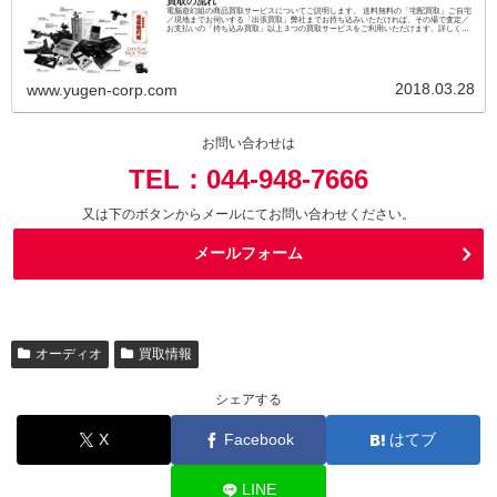
買取の流れ
電脳遊幻組の商品買取サービスについてご説明します。 送料無料の「宅配買取」ご自宅
／現地までお伺いする「出張買取」弊社までお持ち込みいただければ、その場で査定／
お支払いの「持ち込み買取」以上３つの買取サービスをご利用いただけます。詳しくは
こちらのページでご説明しております。
2018.03.28
www.yugen-corp.com
お問い合わせは
TEL：044-948-7666
又は下のボタンからメールにてお問い合わせください。
メールフォーム
オーディオ
買取情報
シェアする
X
Facebook
はてブ
LINE