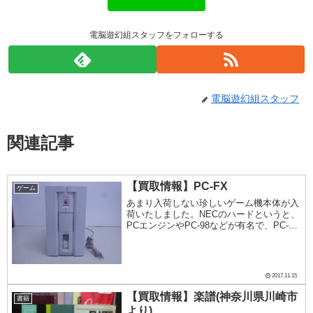
電脳遊幻組スタッフをフォローする
電脳遊幻組スタッフ
関連記事
【買取情報】PC-FX
ゲーム
あまり入荷しない珍しいゲーム機本体が入
荷いたしました。NECのハードというと、
PCエンジンやPC-98などが有名で、PC-FX
というとご存じない方も多いかもしれませ
ん。同時期に誕生したセガサターンや
PlayStationがあまりにも革新的な...
2017.11.15
【買取情報】楽譜(神奈川県川崎市
書籍
より)