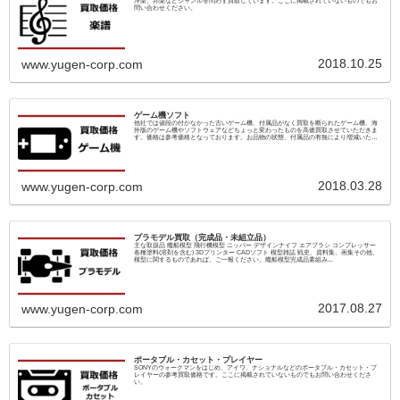
洋楽、邦楽などジャンルを問わず買取しています。ここに掲載されていないものでもお
問い合わせください。
2018.10.25
www.yugen-corp.com
ゲーム機ソフト
他社では値段の付かなかった古いゲーム機、付属品がなく買取を断られたゲーム機、海
外版のゲーム機やソフトウェアなどちょっと変わったものを高価買取させていただきま
す。価格は参考価格となっております。お品物の状態、付属品の有無により増減いたし
ます。...
2018.03.28
www.yugen-corp.com
プラモデル買取（完成品・未組立品）
主な取扱品 艦船模型 飛行機模型 ニッパー デザインナイフ エアブラシ コンプレッサー
各種塗料(溶剤を含む) 3Dプリンター CADソフト 模型雑誌 戦史、資料集、画集その他、
模型に関するものであれば、ご一報ください。艦船模型完成品素組み...
2017.08.27
www.yugen-corp.com
ポータブル・カセット・プレイヤー
SONYのウォークマンをはじめ、アイワ、ナショナルなどのポータブル・カセット・プ
レイヤーの参考買取価格です。ここに掲載されていないものでもお問い合わせくださ
い。