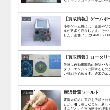
たテープレコーダーがこのX-15
【買取情報】ゲームボ
ゲーム
小型ゲーム機には、企業やソ
ルが数多く存在します。その
した。画面フチにFAMITSU M
【買取情報】ロータリ
書籍
先日は自動車関係の雑誌やカ
タリーエンジンに関するものが
い挑戦を始めます。通常のエン
横浜骨董ワールド
買取情報
電脳遊幻組に買取を依頼され
とか、引っ越しだとか、新し
すなどという方向転換的理由も