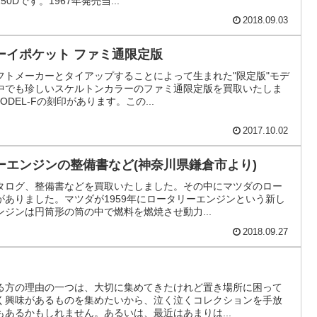
0Dです。1967年発売当...
2018.09.03
ーイポケット ファミ通限定版
フトメーカーとタイアップすることによって生まれた"限定版"モデ
中でも珍しいスケルトンカラーのファミ通限定版を買取いたしま
ODEL-Fの刻印があります。この...
2017.10.02
ーエンジンの整備書など(神奈川県鎌倉市より)
タログ、整備書などを買取いたしました。その中にマツダのロー
ありました。マツダが1959年にロータリーエンジンという新し
ジンは円筒形の筒の中で燃料を燃焼させ動力...
2018.09.27
る方の理由の一つは、大切に集めてきたけれど置き場所に困って
く興味があるものを集めたいから、泣く泣くコレクションを手放
あるかもしれません。あるいは、最近はあまりは...