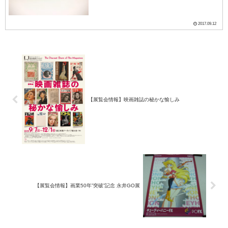
使いディテールアップを行った精密模型、
模型だけではなく情景を再現したジオラマ
など、多種多...
2017.09.12
【展覧会情報】映画雑誌の秘かな愉しみ
【展覧会情報】画業50年”突破”記念 永井GO展