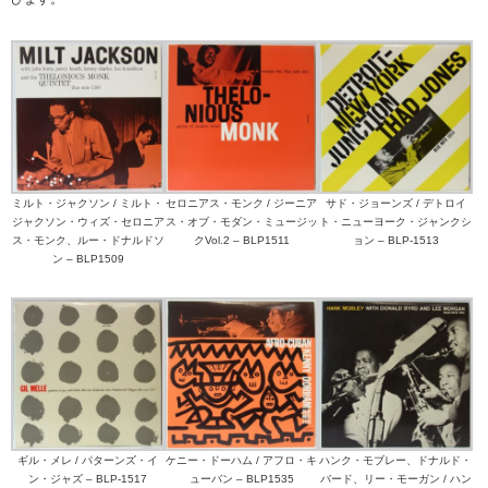
ミルト・ジャクソン / ミルト・
セロニアス・モンク / ジーニア
サド・ジョーンズ / デトロイ
ジャクソン・ウィズ・セロニア
ス・オブ・モダン・ミュージッ
ト・ニューヨーク・ジャンクシ
ス・モンク、ルー・ドナルドソ
クVol.2 – BLP1511
ョン – BLP-1513
ン – BLP1509
ギル・メレ / パターンズ・イ
ケニー・ドーハム / アフロ・キ
ハンク・モブレー、ドナルド・
ン・ジャズ – BLP-1517
ューバン – BLP1535
バード、リー・モーガン / ハン