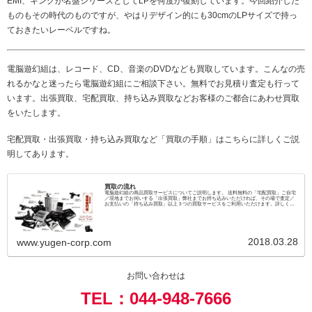
EMI、キングが名盤シリーズとしてLPを何度か復刻しています。今回紹介した
ものもその時代のものですが、やはりデザイン的にも30cmのLPサイズで持っ
ておきたいレーベルですね。
電脳遊幻組は、レコード、CD、音楽のDVDなども買取しています。こんなの売
れるかなと迷ったら電脳遊幻組にご相談下さい。無料でお見積り査定も行って
います。出張買取、宅配買取、持ち込み買取などお客様のご都合にあわせ買取
をいたします。
宅配買取・出張買取・持ち込み買取など「買取の手順」はこちらに詳しくご説
明してあります。
買取の流れ
電脳遊幻組の商品買取サービスについてご説明します。 送料無料の「宅配買取」ご自宅
／現地までお伺いする「出張買取」弊社までお持ち込みいただければ、その場で査定／
お支払いの「持ち込み買取」以上３つの買取サービスをご利用いただけます。詳しくは
こちらのページでご説明しております。
2018.03.28
www.yugen-corp.com
お問い合わせは
TEL：044-948-7666