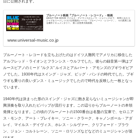
日に公開されます。
ブルーノート映画『ブルーノート・レコード』 - 映画
ABOUT THE MOVIE マイルス・デイヴィスからノラ・ジョーンズまで、 80年にわたり
ジャズをリードしつづける革新的レーベル「ブルーノート・レコード」。 その真実に迫
る傑作ドキュメンタリー。 第二次世界大戦前夜、
www.universal-music.co.jp
ブルーノート・レコードを立ち上げたのはドイツ人難民でアメリカに移住した
アルフレッド・ライオンとフランシス・ウルフでした。彼らの録音第一弾はブ
ルースピアノのミード “ルクス” ルイスとアルバート・アモンズのブギウギピア
ノでした。1930年代はスイング・ジャズ、ビッグ・バンドの時代でした。ブギ
ウギも乗りの良いダンス・ミュージックでしたので時代を反映した一枚となっ
ています。
1940年代は決まった形のスイング・ジャズに飽き足らないミュージシャンが即
興演奏を取り入れたビバップが流行ります。この辺りからブルーノートの本領
発揮となります。この頃のブルーノートの1500番台は名盤の宝庫で、セロニア
ス・モンク、アート・ブレイキー、ソニー・クラーク、キャノンボール・アダ
レイ、マイルス・デイヴィス、ホレス・シルヴァー、クリフォード・ブラウ
ン、ジョン・コルトレーン、ソニー・ロリンズなどなどのミュージシャンが並
びます。