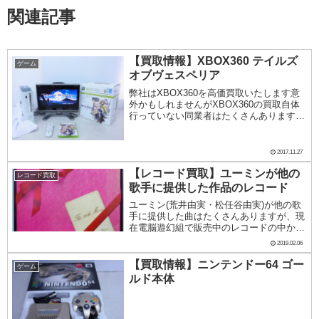
関連記事
【買取情報】XBOX360 テイルズ
ゲーム
オブヴェスペリア
弊社はXBOX360を高価買取いたします意
外かもしれませんがXBOX360の買取自体
行っていない同業者はたくさんあります。
というのも、XBOX360は様々な仕様・限
定版のものがあり、またゲームをプレイす
るのに個人情報を登録しなくてはならな
2017.11.27
い...
【レコード買取】ユーミンが他の
レコード買取
歌手に提供した作品のレコード
ユーミン(荒井由実・松任谷由実)が他の歌
手に提供した曲はたくさんありますが、現
在電脳遊幻組で販売中のレコードの中か
ら、いくつかご紹介いたしましょう。まず
2019.02.06
は1976年に発売された荒井由実名義での最
後のアルバム『14番目の月』の中からの曲
【買取情報】ニンテンドー64 ゴー
ゲーム
「中央...
ルド本体