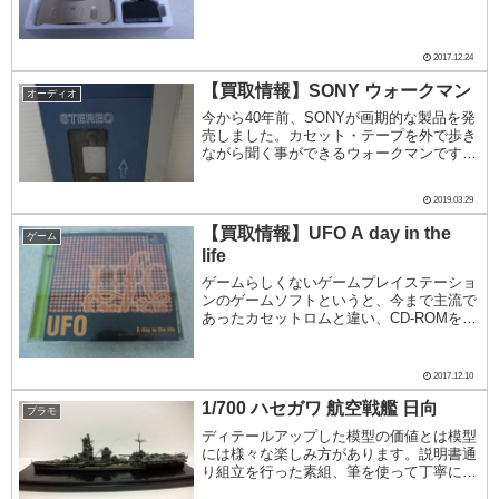
2017.12.24
【買取情報】SONY ウォークマン
オーディオ
今から40年前、SONYが画期的な製品を発
売しました。カセット・テープを外で歩き
ながら聞く事ができるウォークマンです。
1979年7月に第一号機は「ウォークマン」
という名称でTPS-L2という型番で発売さ
2019.03.29
れました。この初期モデルには初めての
試...
【買取情報】UFO A day in the
ゲーム
life
ゲームらしくないゲームプレイステーショ
ンのゲームソフトというと、今まで主流で
あったカセットロムと違い、CD-ROMを使
った大容量のグラフィックや3D表現が多
用されたゲームらしくない表現のものが少
なくありません。このUFO A day in ...
2017.12.10
1/700 ハセガワ 航空戦艦 日向
プラモ
ディテールアップした模型の価値とは模型
には様々な楽しみ方があります。説明書通
り組立を行った素組、筆を使って丁寧に塗
り分けた筆塗り、各種エッチングパーツを