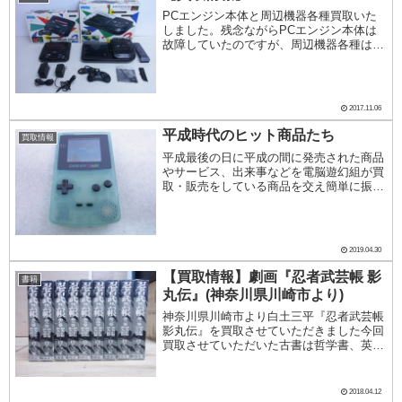
PCエンジン本体と周辺機器各種買取いた
しました。残念ながらPCエンジン本体は
故障していたのですが、周辺機器各種は良
好な状態でした。中でもSUPER CD-
ROM2はたいへん良好な状態でした。PC
エンジンといいますと、初代PCエンジン
とSUP...
2017.11.06
平成時代のヒット商品たち
買取情報
平成最後の日に平成の間に発売された商品
やサービス、出来事などを電脳遊幻組が買
取・販売をしている商品を交え簡単に振り
返ってみましょう。平成元年(1989年)は1
月8日から始まりました。この年に任天堂
がゲームボーイを発売しました。テトリス
が人気...
2019.04.30
【買取情報】劇画『忍者武芸帳 影
書籍
丸伝』(神奈川県川崎市より)
神奈川県川崎市より白土三平『忍者武芸帳
影丸伝』を買取させていただきました今回
買取させていただいた古書は哲学書、英文
のミステリー、美術書、宗教書などが主な
ものでしたが、中に白土三平『忍者武芸帳
影丸伝』全巻セットがありました。漫画家
2018.04.12