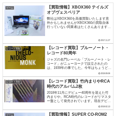
【買取情報】XBOX360 テイルズ
ゲーム
オブヴェスペリア
弊社はXBOX360を高価買取いたします意
外かもしれませんがXBOX360の買取自体
行っていない同業者はたくさんあります。
というのも、XBOX360は様々な仕様・限
定版のものがあり、またゲームをプレイす
るのに個人情報を登録しなくてはならな
2017.11.27
い...
【レコード買取】ブルーノート・
レコード買取
レコード80周年
ジャズの名門レーベル「ブルーノート・レ
コード」がニューヨークで設立されたの
は、1939年の事でした。今年はちょうど
80周年になります。それを記念して『ブル
2019.09.06
ーノート・レコード ジャズを超えて』と
いう映画が今日2019年9月6日に公開され
【レコード買取】竹内まりやRCA
レコード買取
ます。...
時代のアルバム2枚
2018年11月にデビュー40周年を迎えた竹
内まりや。RCA時代のレコードがリマスタ
ー盤として発売されています。現在デビュ
ーアルバム『BEGINNING』、2ndアルバ
2019.02.13
ム『UNIVERSITY STREET』、3rdアルバ
ム『LOVE SO...
【買取情報】SUPER CO-ROM2
ゲーム