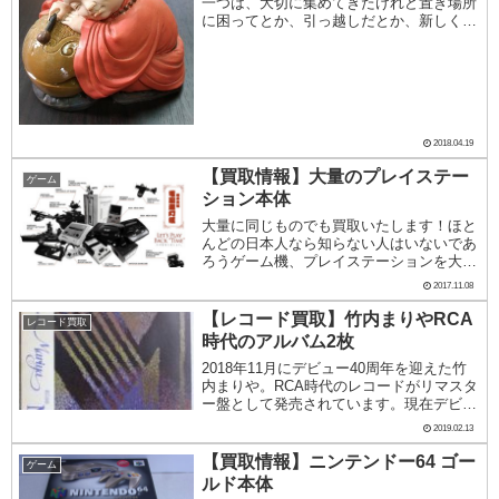
一つは、大切に集めてきたけれど置き場所
に困ってとか、引っ越しだとか、新しく興
味があるものを集めたいから、泣く泣くコ
レクションを手放すなどという方向転換的
理由もあるかもしれません。あるいは、最
近はあまりは...
2018.04.19
【買取情報】大量のプレイステー
ゲーム
ション本体
大量に同じものでも買取いたします！ほと
んどの日本人なら知らない人はいないであ
ろうゲーム機、プレイステーションを大量
買取いたしました。その数なんと81台。弊
2017.11.08
社ではプレイステーションを1台30円で買
取いたします。全世界で1億2000万台以上
【レコード買取】竹内まりやRCA
レコード買取
販売...
時代のアルバム2枚
2018年11月にデビュー40周年を迎えた竹
内まりや。RCA時代のレコードがリマスタ
ー盤として発売されています。現在デビュ
ーアルバム『BEGINNING』、2ndアルバ
2019.02.13
ム『UNIVERSITY STREET』、3rdアルバ
ム『LOVE SO...
【買取情報】ニンテンドー64 ゴー
ゲーム
ルド本体