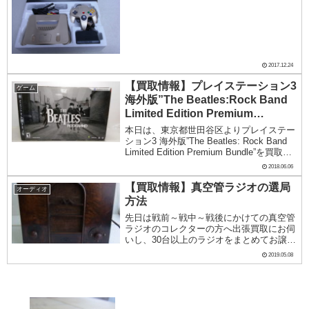
2017.12.24
【買取情報】プレイステーション3
ゲーム
海外版”The Beatles:Rock Band
Limited Edition Premium
Bundle”
本日は、東京都世田谷区よりプレイステー
ション3 海外版”The Beatles: Rock Band
Limited Edition Premium Bundle”を買取し
ました。ギターヒーローものです。以前に
2018.06.06
エアロスミス版は日本で発売され...
【買取情報】真空管ラジオの選局
オーディオ
方法
先日は戦前～戦中～戦後にかけての真空管
ラジオのコレクターの方へ出張買取にお伺
いし、30台以上のラジオをまとめてお譲り
いただきました。ありがとうございまし
2019.05.08
た。戦前の真空管ラジオには基本的につま
みが二つしかついていないものが多いで
す。このつまみ...