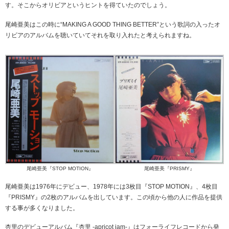
す。そこからオリビアというヒントを得ていたのでしょう。
尾崎亜美はこの時に“MAKING A GOOD THING BETTER”という歌詞の入ったオ
リビアのアルバムを聴いていてそれを取り入れたと考えられますね。
尾崎亜美『STOP MOTION』
尾崎亜美『PRISMY』
尾崎亜美は1976年にデビュー、1978年には3枚目『STOP MOTION』、4枚目
『PRISMY』の2枚のアルバムを出しています。この頃から他の人に作品を提供
する事が多くなりました。
杏里のデビューアルバム『杏里 -apricot jam-』はフォーライフレコードから発