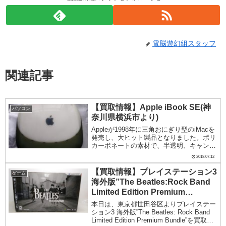
電脳遊幻組スタッフ
関連記事
【買取情報】Apple iBook SE(神
パソコン
奈川県横浜市より)
Appleが1998年に三角おにぎり型のiMacを
発売し、大ヒット製品となりました。ポリ
カーボネートの素材で、半透明、キャンデ
ィのようなポップな色。翌年199年、iMac
2018.07.12
をノート型にしたのがiBookでした。iBook
G3（クラムシェル）...
【買取情報】プレイステーション3
ゲーム
海外版”The Beatles:Rock Band
Limited Edition Premium
Bundle”
本日は、東京都世田谷区よりプレイステー
ション3 海外版”The Beatles: Rock Band
Limited Edition Premium Bundle”を買取し