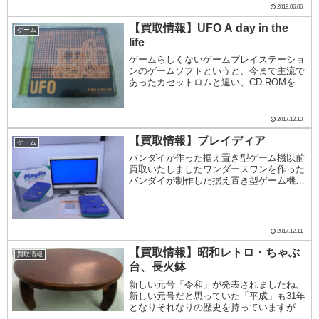
ました。ギターヒーローものです。以前に
2018.06.06
エアロスミス版は日本で発売され...
【買取情報】UFO A day in the
ゲーム
life
ゲームらしくないゲームプレイステーショ
ンのゲームソフトというと、今まで主流で
あったカセットロムと違い、CD-ROMを使
った大容量のグラフィックや3D表現が多
用されたゲームらしくない表現のものが少
なくありません。このUFO A day in ...
2017.12.10
【買取情報】プレイディア
ゲーム
バンダイが作った据え置き型ゲーム機以前
買取いたしましたワンダースワンを作った
バンダイが制作した据え置き型ゲーム機、
プレイディアを買取いたしました。ワンダ
ースワンよりも販売された台数が少なく、
弊社でも年に2～3台程度しか買取すること
がないちょ...
2017.12.11
【買取情報】昭和レトロ・ちゃぶ
買取情報
台、長火鉢
新しい元号「令和」が発表されましたね。
新しい元号だと思っていた「平成」も31年
となりそれなりの歴史を持っていますが、
買取業界では今でも「昭和」が根強い人気