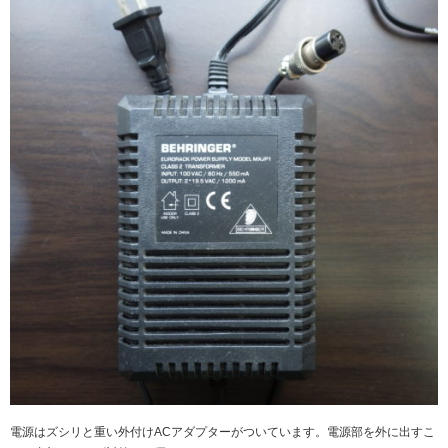
電源はズシリと重い外付けACアダプターがついています。電源部を外に出すこ