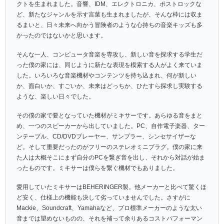
クトを生まれました。音響、IDM、エレクトロニカ、ポストロックな
ど、新たなジャンルを示す言葉も生まれましたが、そんな枠には収ま
るまいと、日々未来へ向かう冒険者のような心持ちの音楽キッズも多
かったのではないかと思います。
そんな一人、コンピュータ音楽を専攻し、新しい音を探求する学生だ
った僕の家には、同じように新たな表現を模索する人がよく来ていま
した。いろいろな音楽機材やコンテンツを持ち込まれ、何が新しい
か、面白いか、すごいか、未来はどっちか、ひたすら探求し実験する
ような、楽しい日々でした。
その僕の家で要となっていた機材がミキサーです。あらゆる音をまと
め、一つのスピーカーから出していました。PC、自作電子楽器、ター
ンテーブル、CD/DVDプレーヤー、サンプラー、シンセサイザーな
ど。そして重要だったのがフリーのステレオミニプラグ。僕の家に来
た人は大概そこにまず自分のPCを繋ぎ音を出し、それから対話が始ま
ったものです。ミキサーは僕らを繋ぐ機材でもありました。
愛用していたミキサーはBEHERINGER製。他メーカーと比べて驚くほ
ど安く、仕様上の機能も決して劣っていませんでした。さすがに
Mackie、Soundcraft、Yamahaなど、プロ標準メーカーのような太い
音までは望めないものの、それを補って余りあるコストパフォーマン