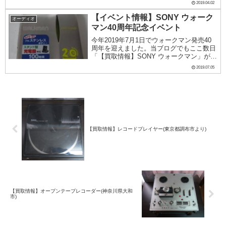
2019.04.02
です。電脳遊幻組では昭和レトログッズを
積極的に買取しています。少年漫画グッズ
【イベント情報】SONY ウォーク
オーディオ
や、文房具...
マン40周年記念イベント
今年2019年7月1日でウォークマン発売40
周年を迎えました。当ブログでもここ数日
「【買取情報】SONY ウォークマン」がよ
く読まれているのは、この影響かもしれま
2019.07.05
せんね。SONYでは、40周年を記念したイ
ベントを開催しています。#009 W...
【買取情報】レコードプレイヤー(東京都調布市より)
【買取情報】オープンテープレコーダー(神奈川県大和
市)