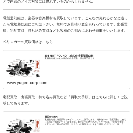
とで内部のノイズ対策には優れているのかもしれません。
電脳遊幻組は、楽器や音楽機材も買取しています。こんなの売れるかなと迷っ
たら電脳遊幻組にご相談下さい。無料でお見積り査定も行っています。出張買
取、宅配買取、持ち込み買取などお客様のご都合にあわせ買取をいたします。
ベリンガーの買取価格はこちら
404 NOT FOUND | 株式会社電脳遊幻組
電脳遊幻組はホビー商品の総合買取・販売専門店です。
www.yugen-corp.com
宅配買取・出張買取・持ち込み買取など「買取の手順」はこちらに詳しくご説
明してあります。
買取の流れ
電脳遊幻組の商品買取サービスについてご説明します。 送料無料の「宅配買取」ご自宅
／現地までお伺いする「出張買取」弊社までお持ち込みいただければ、その場で査定／
お支払いの「持ち込み買取」以上３つの買取サービスをご利用いただけます。詳しくは
こちらのページでご説明しております。