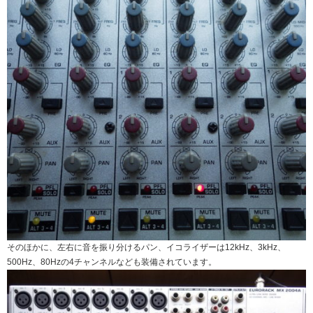
そのほかに、左右に音を振り分けるパン、イコライザーは12kHz、3kHz、
500Hz、80Hzの4チャンネルなども装備されています。