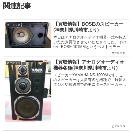
関連記事
【買取情報】BOSEのスピーカー
オーディオ
(神奈川県川崎市より)
本日はアナログオーディオ機器一式を持込
いただき買取させていただきました。その
中にBOSE 101MMというベストセラー機
がありました。日本がバブル景気に沸いて
2018.09.13
いた1980年代、カフェバーといわれるちょ
っとおしゃれなお店には、このBOSE 1...
【買取情報】アナログオーディオ
オーディオ
機器各種(神奈川県川崎市より)
スピーカーYAMAHA NS-1000Mです。こ
のスピーカーは大変有名な機種で、録音ス
タジオや放送局でのモニタースピーカーと
して使われてもいました。1974年～1997
年の間に販売されていたものです。前面の
パネルは木がはがれてしまっていて残...
2018.06.08