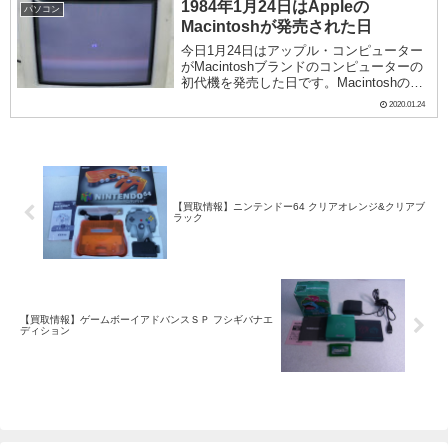
ー・ホラー・ショー』です。『ロッキー・
1984年1月24日はAppleの
パソコン
ホラー・ショー...
Macintoshが発売された日
今日1月24日はアップル・コンピューター
がMacintoshブランドのコンピューターの
初代機を発売した日です。Macintoshの発
売にはスティーブ・ジョブズが大きくかか
2020.01.24
わっているのですが、歴代のマシンを並べ
てみると同じMacintoshと...
【買取情報】ニンテンドー64 クリアオレンジ&クリアブ
ラック
【買取情報】ゲームボーイアドバンスＳＰ フシギバナエ
ディション