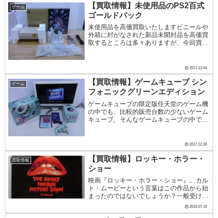
【買取情報】未使用品のPS2百式
ゲーム
ゴールドパック
未使用品を高価買取いたしますビニールや
外箱に封がなされた新品未開封品を高価買
取するところは多々ありますが、今回買取
いたしました本体のように袋に覆われた未
使用品を高価買取するところは少なくなっ
ています。パッケージを開封した際に、付
2017.12.04
属品を使用し...
【買取情報】ゲームキューブ シン
ゲーム
フォニックグリーンエディション
ゲームキューブの限定版任天堂のゲーム機
の中でも、比較的販売台数の少ないゲーム
キューブ。そんなゲームキューブの中で
も、さらに少ない珍しい限定版を買取いた
しました。残念ながら付属のゲームディス
クは欠品でしたが、その他の付属品は揃っ
2017.12.28
ているきれいな...
【買取情報】ロッキー・ホラー・
買取情報
ショー
映画『ロッキー・ホラー・ショー』。カル
ト・ムービーという言葉はこの作品から始
まったのではないでしょうか？一般受けは
しないけれど、ある層に対しては強烈な魅
2019.07.19
力を放つ癖の強い映画、それが『ロッキ