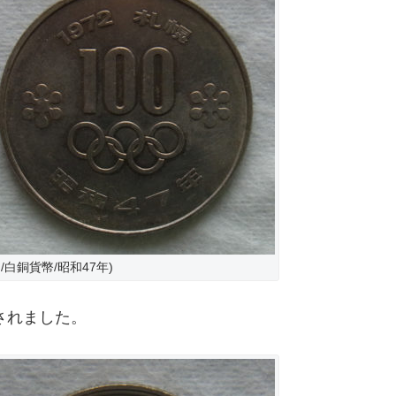
/白銅貨幣/昭和47年)
されました。