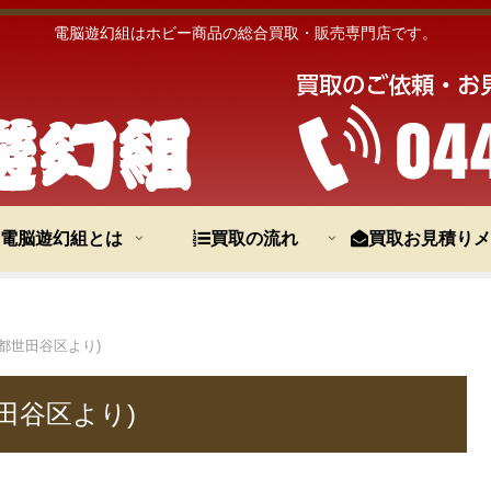
電脳遊幻組はホビー商品の総合買取・販売専門店です。
電脳遊幻組とは
買取の流れ
買取お見積りメ
都世田谷区より)
田谷区より)