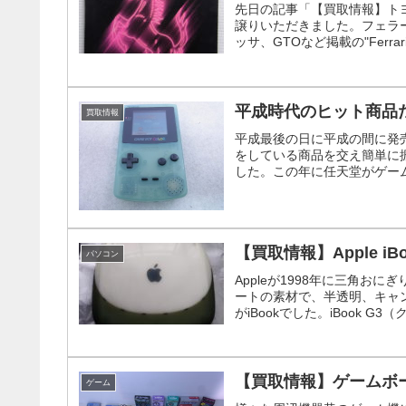
先日の記事「【買取情報】トヨ
譲りいただきました。フェラーリ
ッサ、GTOなど掲載の"Ferrari p
平成時代のヒット商品
買取情報
平成最後の日に平成の間に発
をしている商品を交え簡単に振
した。この年に任天堂がゲーム
【買取情報】Apple iB
パソコン
Appleが1998年に三角お
ートの素材で、半透明、キャン
がiBookでした。iBook G3（
【買取情報】ゲームボ
ゲーム