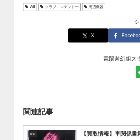
Wii
クラブニンテンドー
周辺機器
シ
X
Facebo
電脳遊幻組ス
関連記事
【買取情報】車関係書籍
書籍