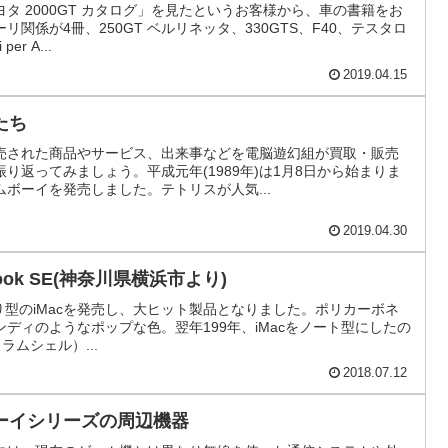
タ 2000GT カタログ」を見たというお客様から、車の書籍をお
関係が4冊、250GT ベルリネッタ、330GTS、F40、テスタロ
er A...
2019.04.15
たち
売された商品やサービス、出来事などを電脳遊幻組が買取・販売
り返ってみましょう。平成元年(1989年)は1月8日から始まりま
ボーイを発売しました。テトリスが人気...
2019.04.30
ook SE(神奈川県横浜市より)
にぎり型のiMacを発売し、大ヒット製品となりました。ポリカーボネ
ディのようなポップな色。翌年199年、iMacをノート型にしたの
クラムシェル）...
2018.07.12
ーイシリーズの周辺機器