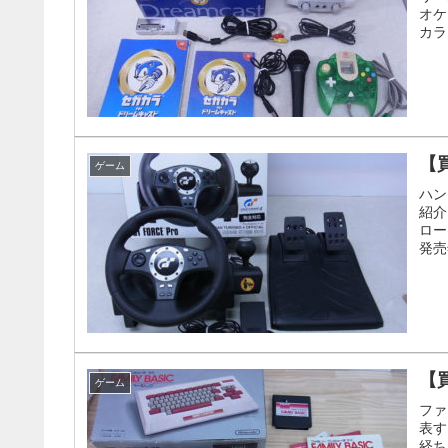
オケ
カラ
【買
ゲーム
ハン
紹介
ロー
発売
【
ゲーム
ファ
表す
経ち