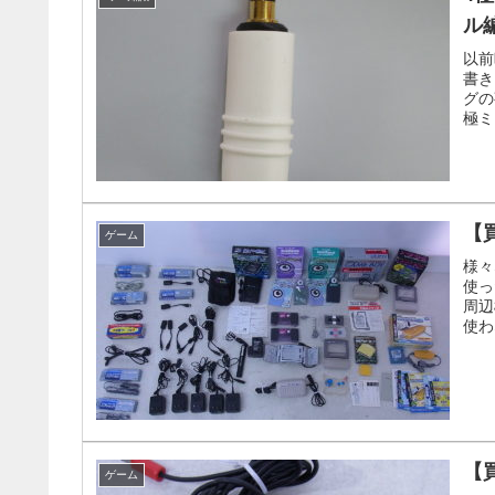
ル編
以前
書き
グの
極ミ
【
ゲーム
様々
使っ
周辺
使わ
【
ゲーム