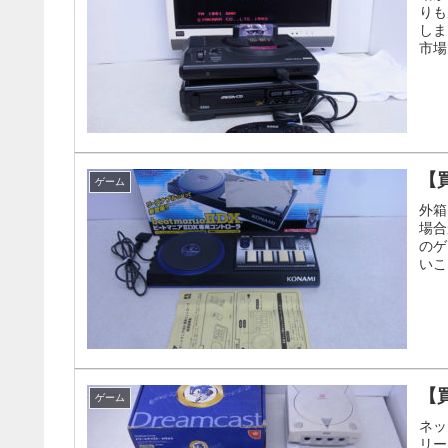
りも
しま
市場
【
ゲーム
外箱
場合
のゲ
いこ
【
ゲーム
ネッ
リー