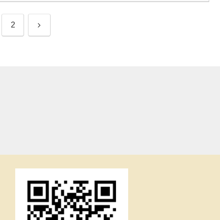
次
2
へ