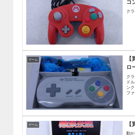
コ
クラ
【
ゲーム
ロ
クラ
ドル
ンク
ファ
【
ゲーム
動か