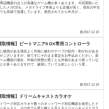
周辺機器のほうが高価なゲーム機が多々あります。今回買取いた
したメガCDも、メガドライブ本体よりも定価が高く、現在の中古
でも高値で流通しています。発売されてから年月が...
2017.12.10
買取情報】ビートマニアII DX専用コントローラ
に破損がある場合よく外箱に破れやテープの貼付・剥がれがある
がございますが、捨てずにそのまま査定をお申込みください。昔
ーム機器の場合、外箱の状態が悪くとも外箱があまり残っていな
とが多々ありますので、破損していても欲しいという需...
2017.12.10
買取情報】ドリームキャストカラオケ
トワーク対応カラオケ数々のネットワーク対応機器を発売したド
ムキャスト。その中でも変り種とも言えるドリームキャストカラ