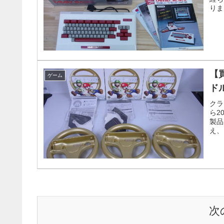
りま
【
ゲーム
ド
クラ
ら2
製品
え、
次