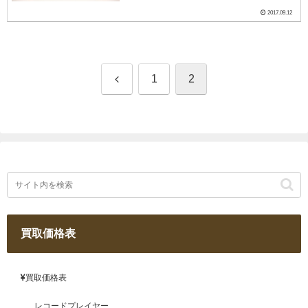
使いディテールアップを行った精密模型、
2017.09.12
模型だけではなく情景を再現したジオラマ
など、多種多...
前
1
2
へ
買取価格表
買取価格表
レコードプレイヤー