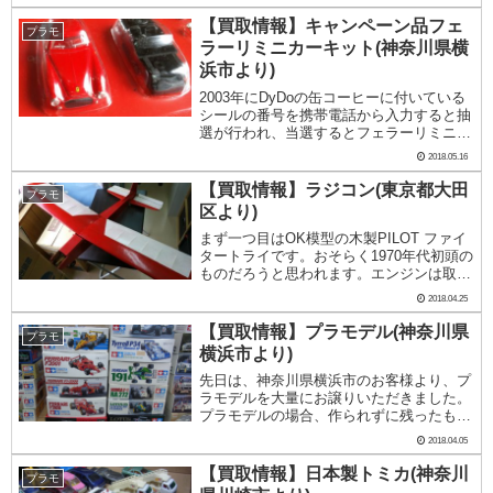
も...
【買取情報】キャンペーン品フェ
プラモ
ラーリミニカーキット(神奈川県横
浜市より)
2003年にDyDoの缶コーヒーに付いている
シールの番号を携帯電話から入力すると抽
選が行われ、当選するとフェラーリミニカ
ーキットがもらえるキャンペーンがありま
2018.05.16
した。ダイドーデミタスコーヒー キャン
ペーン フェラーリミニカーキットプレゼ
【買取情報】ラジコン(東京都大田
プラモ
ントで...
区より)
まず一つ目はOK模型の木製PILOT ファイ
タートライです。おそらく1970年代初頭の
ものだろうと思われます。エンジンは取り
外されています。主翼は紙張りした後に塗
2018.04.25
装されています。図面や部品表、組み立て
説明書などきちんと保管されていて、この
【買取情報】プラモデル(神奈川県
プラモ
方...
横浜市より)
先日は、神奈川県横浜市のお客様より、プ
ラモデルを大量にお譲りいただきました。
プラモデルの場合、作られずに残ったもの
がこうやって買取に出されるわけですか
2018.04.05
ら、ある意味、その方の嗜好が裏側から見
えてきます。ここにないものは作られて飾
【買取情報】日本製トミカ(神奈川
プラモ
られていただろ...