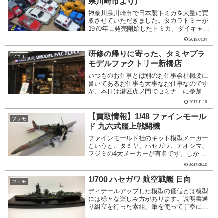
県川崎市より)
神奈川県川崎市で日本製トミカを大量に買
取させていただきました。タカラトミーが
1970年に発売開始したトミカ。ダイキャス
ト製で塗装も焼き付け塗装、サスペンショ
2018.04.04
ンもきいてもちろんちゃんと走る。それが
子供の手のひらに乗るわけですから、人気
研修の帰りに寄った、タミヤプラ
プラモ
にならな...
モデルファクトリー新橋店
いつものお仕事とは別のお仕事会社概要に
書いてあるお仕事も大事なお仕事なのです
が、本日は港区虎ノ門でセミナーに参加し
てきました。電脳遊幻組は主にWebを利用
2017.11.16
した集客を行い、買取・販売業務を行って
います。そのため、Web関係のセミナーに
【買取情報】1/48 ファインモール
プラモ
参加する...
ド 九六式艦上戦闘機
ファインモールド社のキット模型メーカー
というと、タミヤ、ハセガワ、アオシマ、
フジミの4大メーカーが有名です。しか
し、近年新興メーカーの台頭が著しく、中
2017.09.12
でもファインモールド社のキットは他社と
一味違う希少なキット化が多く行われてい
1/700 ハセガワ 航空戦艦 日向
プラモ
ます。写真のキ...
ディテールアップした模型の価値とは模型
には様々な楽しみ方があります。説明書通
り組立を行った素組、筆を使って丁寧に塗
り分けた筆塗り、各種エッチングパーツを