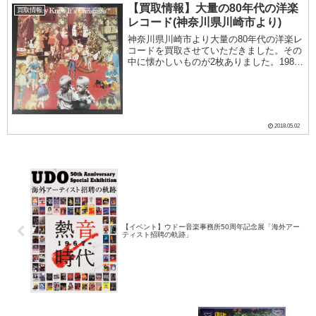
ャケット写真として使われました。アビ
【買取情報】大量の80年代の洋楽
買取情報
イ・ロ...
レコード(神奈川県川崎市より)
神奈川県川崎市より大量の80年代の洋楽レ
コードを買取させていただきました。その
中に懐かしいものが2枚ありました。1980
年代、何かのチャリティの為にミュージシ
ャンたちがレコーディングして大ヒットし
たものが2曲あります。1984年、ブームタ
ウ...
2018.05.02
【イベント】ウドー音楽事務所50周年記念展「海外アー
ティスト招聘の軌跡」