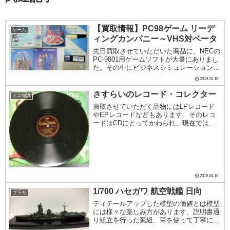
【買取情報】PC98ゲーム リーデ
ゲーム
ィングカンパニー～VHS対ベータ
先日買取させていただいた商品に、NECの
PC-9801用ゲームソフトが大量にありまし
た。その中にビジネスシミュレーションゲ
ームというとても興味深いジャンルのもの
2019.10.18
がありました。コーエーの1992年に発売さ
れた『リーディングカンパニー』という
さすらいのレコード・コレクター
ミニ知識
作...
買取させていただく品物にはLPレコード
やEPレコードなどもあります。そのレコ
ードはCDにとってかわられ、現在では音
楽配信というかたちで、音楽データとして
流通し「物」としての形のないものになっ
ています。一方、大手レコードショップが
レコード専門...
2018.04.18
1/700 ハセガワ 航空戦艦 日向
プラモ
ディテールアップした模型の価値とは模型
には様々な楽しみ方があります。説明書通
り組立を行った素組、筆を使って丁寧に塗
り分けた筆塗り、各種エッチングパーツを