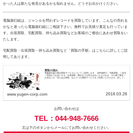
かった人は新たな発見があるかも知れません。どうぞお出かけください。
電脳遊幻組は、ジャンルを問わずレコードを買取しています。こんなの売れる
かなと迷ったら電脳遊幻組にご相談下さい。無料でお見積り査定も行っていま
す。出張買取、宅配買取、持ち込み買取などお客様のご都合にあわせ買取をい
たします。
宅配買取・出張買取・持ち込み買取など「買取の手順」はこちらに詳しくご説
明してあります。
買取の流れ
電脳遊幻組の商品買取サービスについてご説明します。 送料無料の「宅配買取」ご自宅
／現地までお伺いする「出張買取」弊社までお持ち込みいただければ、その場で査定／
お支払いの「持ち込み買取」以上３つの買取サービスをご利用いただけます。詳しくは
こちらのページでご説明しております。
2018.03.28
www.yugen-corp.com
お問い合わせは
TEL：044-948-7666
又は下のボタンからメールにてお問い合わせください。