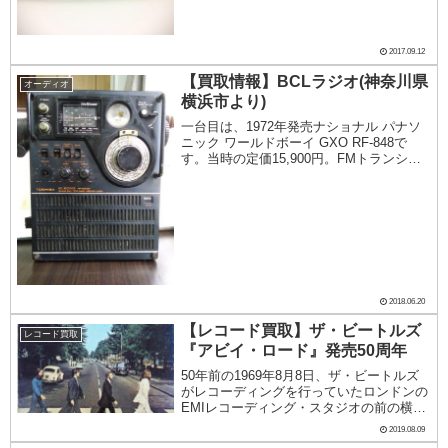
使いディテールアップを行った精密模型、
模型だけではなく情景を再現したジオラマ
など、多種多...
2017.09.12
【買取情報】BCLラジオ(神奈川県
オーディオ
横浜市より)
一台目は、1972年発売ナショナル パナソ
ニック ワールドボーイ GXO RF-848で
す。当時の定価15,900円。FMトランシー
バー付き。このFMトランシーバーという
のは、FMトランスミッター機能の事で、
マイクをつなげてしゃべると別のF...
2018.06.20
【レコード買取】ザ・ビートルズ
レコード買取
『アビイ・ロード』発売50周年
50年前の1969年8月8日、ザ・ビートルズ
がレコーディングを行っていたロンドンの
EMIレコーディング・スタジオの前の横断
歩道をメンバー4人が渡っている写真撮影
2019.08.09
が行われ、それが『アビイ・ロード』のジ