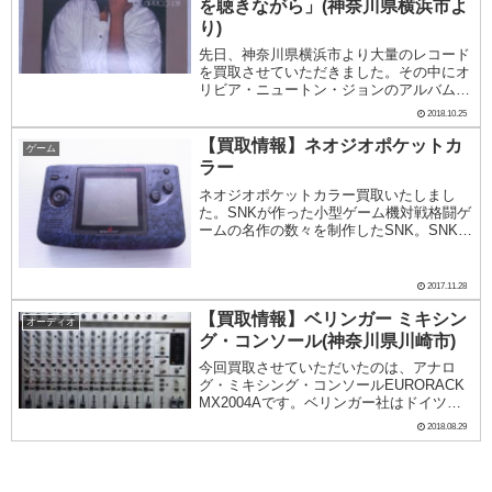
を聴きながら」(神奈川県横浜市よ
り)
先日、神奈川県横浜市より大量のレコード
を買取させていただきました。その中にオ
リビア・ニュートン・ジョンのアルバム
『きらめく光のように』がありました。こ
2018.10.25
のレコードジャケットの左上にかかれてい
るのは英語タイトルですが、そこに
【買取情報】ネオジオポケットカ
ゲーム
は“MAKING A...
ラー
ネオジオポケットカラー買取いたしまし
た。SNKが作った小型ゲーム機対戦格闘ゲ
ームの名作の数々を制作したSNK。SNKは
ゲームソフトだけでなく、様々なハードも
制作してきました。今回はSNKが制作した
小型ゲーム機、ネオジオポケットカラーを
2017.11.28
買取い...
【買取情報】ベリンガー ミキシン
オーディオ
グ・コンソール(神奈川県川崎市)
今回買取させていただいたのは、アナロ
グ・ミキシング・コンソールEURORACK
MX2004Aです。ベリンガー社はドイツで
1989年に設立された音楽機器メーカーで
2018.08.29
す。買取にお伺いした時に、コレクション
などへの思い出を語られる方もいらっしゃ
る...