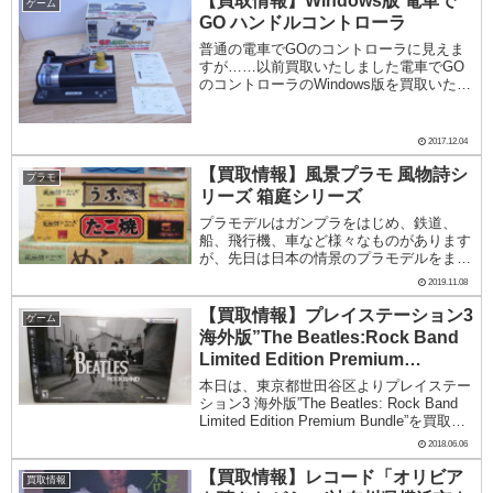
【買取情報】Windows版 電車で
ゲーム
GO ハンドルコントローラ
普通の電車でGOのコントローラに見えま
すが……以前買取いたしました電車でGO
のコントローラのWindows版を買取いたし
ました。通常のプレイステーション版のコ
ントローラと見た目がそっくりですが、
Windowsで使用できるものはあまり市場に
2017.12.04
出...
【買取情報】風景プラモ 風物詩シ
プラモ
リーズ 箱庭シリーズ
プラモデルはガンプラをはじめ、鉄道、
船、飛行機、車など様々なものがあります
が、先日は日本の情景のプラモデルをまと
めてお売りいただきました。鉄道模型の河
2019.11.08
合商会が1970年代に作っていた風物詩シリ
ーズと箱庭シリーズです。鉄道模型のジオ
【買取情報】プレイステーション3
ゲーム
ラマに置い...
海外版”The Beatles:Rock Band
Limited Edition Premium
Bundle”
本日は、東京都世田谷区よりプレイステー
ション3 海外版”The Beatles: Rock Band
Limited Edition Premium Bundle”を買取し
ました。ギターヒーローものです。以前に
2018.06.06
エアロスミス版は日本で発売され...
【買取情報】レコード「オリビア
買取情報