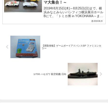
マ大集合！～
2019年8月15日(木)～8月25日(日)まで、横
浜みなとみらいパシフィコ横浜展示ホール
Bにて、「トミカ博 in YOKOHAMA～まち
をまもるクルマ大集合！～」が開催されま
2019.08.15
す。今回はサブタイトルに～まちをまもる
クルマ大集合！～とあるよう...
【買取情報】ゲームボーイアドバンスSP ファミコンカ
ラー
1/700 ハセガワ 航空戦艦 日向