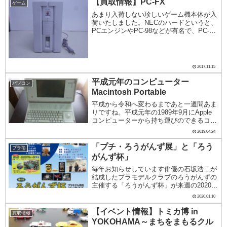
てみると同じMacintoshと...
【買取情報】PC-FX
ゲーム
あまり入荷しない珍しいゲーム機本体が入
荷いたしました。NECのハードというと、
PCエンジンやPC-98などが有名で、PC-FX
というとご存じない方も多いかもしれませ
ん。同時期に誕生したセガサターンや
PlayStationがあまりにも革新的な...
2017.11.15
平成元年のコンピューター
パソコン
Macintosh Portable
平成から令和へ変わるまであと一週間あま
りですね。平成元年の1989年9月にApple
コンピューターから持ち運びのできるコン
ピューターが発売されました。Macintosh
2019.04.24
Portableです。当時の価格でおよそ100万
円という価格でした。こ...
「プチ・ろうがんず展」と「ろう
プラモ
がんず杯」
毎年お知らせしています俳優の石坂浩二が
結成したプラモデルクラブのろうがんずの
主催する「ろうがんず杯」が来週の2020年
1月19日に開催する予定です。本来は昨年
2020.01.10
秋に開催予定でしたが台風の影響で中止さ
れました。1月のこの時期はろうがんず展
【イベント情報】トミカ博 in
買取情報
の方を...
YOKOHAMA～まちをまもるクル