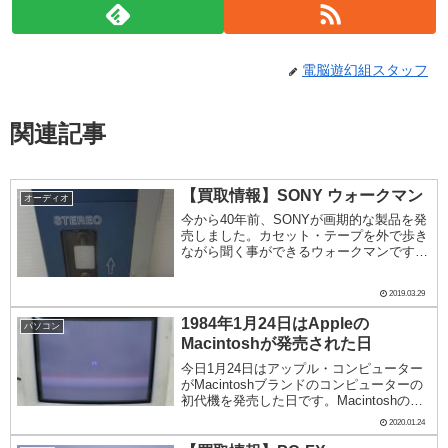
電脳遊幻組スタッフ
関連記事
【買取情報】SONY ウォークマン
オーディオ
今から40年前、SONYが画期的な製品を発
売しました。カセット・テープを外で歩き
ながら聞く事ができるウォークマンです。
1979年7月に第一号機は「ウォークマン」
という名称でTPS-L2という型番で発売さ
2019.03.29
れました。この初期モデルには初めての
試...
1984年1月24日はAppleの
パソコン
Macintoshが発売された日
今日1月24日はアップル・コンピューター
がMacintoshブランドのコンピューターの
初代機を発売した日です。Macintoshの発
売にはスティーブ・ジョブズが大きくかか
2020.01.24
わっているのですが、歴代のマシンを並べ