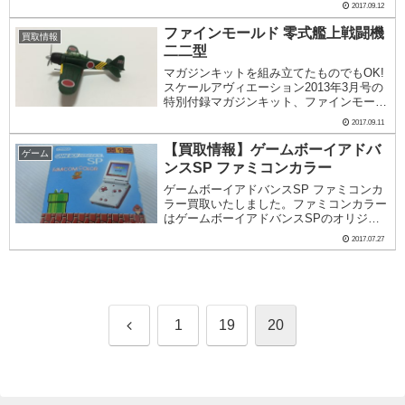
2017.09.12
模型だけではなく情景を再現したジオラマ
など、多種多...
ファインモールド 零式艦上戦闘機
買取情報
二二型
マガジンキットを組み立てたものでもOK!
スケールアヴィエーション2013年3月号の
特別付録マガジンキット、ファインモール
ド製1/72 零式艦上戦闘機二二型を塗装・
2017.09.11
組立を行ったものです。弊社では、このよ
うなマガジンキットを塗装・組立したもの
【買取情報】ゲームボーイアドバ
ゲーム
も...
ンスSP ファミコンカラー
ゲームボーイアドバンスSP ファミコンカ
ラー買取いたしました。ファミコンカラー
はゲームボーイアドバンスSPのオリジナ
ルカラーの1種ですが、後発のカラーだっ
2017.07.27
たためあまり生産台数がなく、オリジナル
カラーなのに希少なカラーとなっており、
珍重されて...
前
1
19
20
へ