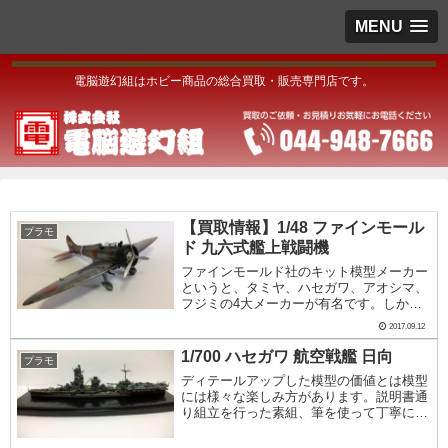
MENU
電脳遊幻組はホビー商品の総合買取・販売専門店です。
【買取情報】1/48 ファインモール
プラモ
ド 九六式艦上戦闘機
ファインモールド社のキット模型メーカー
というと、タミヤ、ハセガワ、アオシマ、
フジミの4大メーカーが有名です。しか
し、近年新興メーカーの台頭が著しく、中
2017.09.12
でもファインモールド社のキットは他社と
一味違う希少なキット化が多く行われてい
1/700 ハセガワ 航空戦艦 日向
プラモ
ます。写真のキ...
ディテールアップした模型の価値とは模型
には様々な楽しみ方があります。説明書通
り組立を行った素組、筆を使って丁寧に塗
り分けた筆塗り、各種エッチングパーツを
使いディテールアップを行った精密模型、