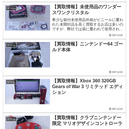
ットの中に...
【買取情報】未使用品のワンダー
ゲーム
スワンクリスタル
希少な箱付未使用品外箱がビニールに覆わ
れた未開封品を高く買取するお店は多いの
ですが、弊社では袋に覆われて使用された
形跡のない"未使用品"を高価買取していま
2017.12.26
す。今回買取いたしました、ワンダースワ
ンクリスタルのワインレッドも袋に覆われ
【買取情報】ニンテンドー64 ゴー
ゲーム
た未使用品...
ルド本体
2017.12.24
【買取情報】Xbox 360 320GB
ゲーム
Gears of War 3 リミテッド エディ
ション
2017.12.24
【買取情報】クラブニンテンドー
ゲーム
限定 マリオデザインコントローラ