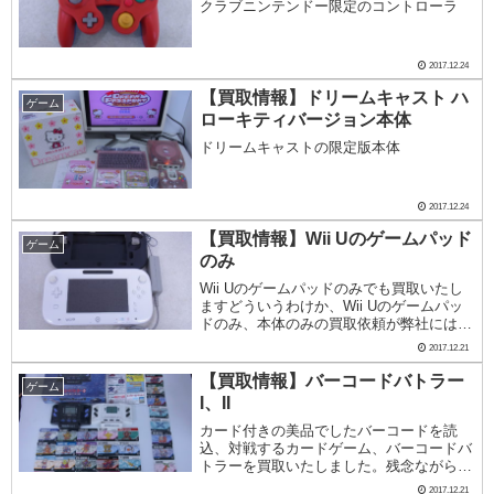
クラブニンテンドー限定のコントローラ
2017.12.24
【買取情報】ドリームキャスト ハ
ゲーム
ローキティバージョン本体
ドリームキャストの限定版本体
2017.12.24
【買取情報】Wii Uのゲームパッド
ゲーム
のみ
Wii Uのゲームパッドのみでも買取いたし
ますどういうわけか、Wii Uのゲームパッ
ドのみ、本体のみの買取依頼が弊社には多
くあります。本体がディスクを読み取らな
2017.12.21
くなってしまったので、ゲームパッドだけ
でも買取してほしい、ゲームパッドの画面
【買取情報】バーコードバトラー
ゲーム
が割...
I、II
カード付きの美品でしたバーコードを読
込、対戦するカードゲーム、バーコードバ
トラーを買取いたしました。残念ながら本
体の電源が入らない状態でしたが、箱、付
2017.12.21