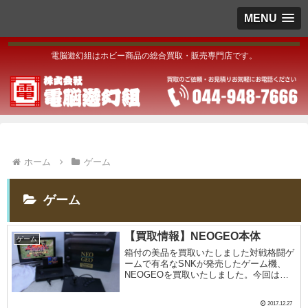
MENU
電脳遊幻組はホビー商品の総合買取・販売専門店です。
ホーム
ゲーム
ゲーム
【買取情報】NEOGEO本体
ゲーム
箱付の美品を買取いたしました対戦格闘ゲ
ームで有名なSNKが発売したゲーム機、
NEOGEOを買取いたしました。今回は
NEOGEOのカセットロムが使えるタイプ
です。本体よりも、発売されたゲームカセ
2017.12.27
ットのほうが少なく、現存するゲームカセ