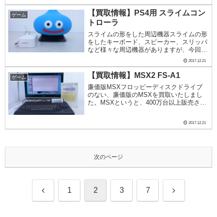
属品のカードが完品でたいへんきれいな状
態でした。発売当時の小学生の間で絶大な
【買取情報】PS4用 スライムコン
ゲーム
ブームを巻き起...
トローラ
スライムの形をした周辺機器スライムの形
をしたキーボード、スピーカー、スリッパ
など様々な周辺機器がありますが、今回は
PS4で使えるコントローラ型のスライムを
2017.12.21
買取いたしました。スライムの造形を崩さ
ないために、底面にぎっしりと詰め込まれ
【買取情報】MSX2 FS-A1
ゲーム
たボタンで...
廉価版MSXフロッピーディスクドライブ
のない、廉価版のMSXを買取いたしまし
た。MSXというと、400万台以上販売され
たコンピュータでありゲーム機であること
から、数々のハードウェアやソフトウェア
2017.12.21
が販売されましたが、発売から年月も経つ
ことから...
次のページ
前
次
1
2
3
7
へ
へ