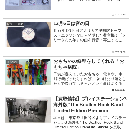
形跡のない"未使用品"を高価買取していま
す。今回買取いたしました、ワンダースワ
ンクリスタルのワインレッドも袋に覆われ
2017.12.26
た未使用品...
12月6日は音の日
レコード買取
1877年12月6日アメリカの発明家トーマ
ス・エジソンが自ら発明した蓄音機で「メ
リーさんの羊」の曲を録音・再生すること
に成功しました。エジソンが発明した蓄音
機「フォノグラフ」は円筒形の蝋を塗った
2019.12.06
ものに針の振動を刻み、再生はそれをなぞ
るもので...
おもちゃの修理をしてくれる「お
買取情報
もちゃ病院」
子供が遊んでいたおもちゃ、電車や、車、
飛行機だったりすれば、ぶつけたり落とし
たりで壊れてしまったという事はよくある
事ですね。プラスチックの部分が割れてし
2019.05.17
まったり、電池で動くものが動かなくなっ
たりすると、簡単に自分で修理というわけ
【買取情報】プレイステーション3
ゲーム
にもいきませ...
海外版”The Beatles:Rock Band
Limited Edition Premium
Bundle”
本日は、東京都世田谷区よりプレイステー
ション3 海外版”The Beatles: Rock Band
Limited Edition Premium Bundle”を買取し
ました。ギターヒーローものです。以前に