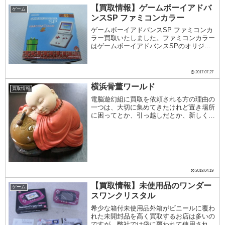
【買取情報】ゲームボーイアドバ
ゲーム
ンスSP ファミコンカラー
ゲームボーイアドバンスSP ファミコンカ
ラー買取いたしました。ファミコンカラー
はゲームボーイアドバンスSPのオリジナ
ルカラーの1種ですが、後発のカラーだっ
たためあまり生産台数がなく、オリジナル
カラーなのに希少なカラーとなっており、
2017.07.27
珍重されて...
横浜骨董ワールド
買取情報
電脳遊幻組に買取を依頼される方の理由の
一つは、大切に集めてきたけれど置き場所
に困ってとか、引っ越しだとか、新しく興
味があるものを集めたいから、泣く泣くコ
レクションを手放すなどという方向転換的
理由もあるかもしれません。あるいは、最
近はあまりは...
2018.04.19
【買取情報】未使用品のワンダー
ゲーム
スワンクリスタル
希少な箱付未使用品外箱がビニールに覆わ
れた未開封品を高く買取するお店は多いの
ですが、弊社では袋に覆われて使用された