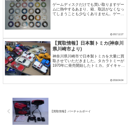
ゲームディスクだけでも買い取りますゲー
ムに熱中するあまり、箱、取説がなくなっ
てしまうことも少なくありません。ゲーム
ディスクが真っ二つに割れてしまう、キズ
が深すぎて再生できない、あまりにも大き
な不具合がある場合買取することはできま
せんが、箱や...
2017.12.27
【買取情報】日本製トミカ(神奈川
プラモ
県川崎市より)
神奈川県川崎市で日本製トミカを大量に買
取させていただきました。タカラトミーが
1970年に発売開始したトミカ。ダイキャス
ト製で塗装も焼き付け塗装、サスペンショ
ンもきいてもちろんちゃんと走る。それが
子供の手のひらに乗るわけですから、人気
2018.04.04
にならな...
【買取情報】バーチャルボーイ