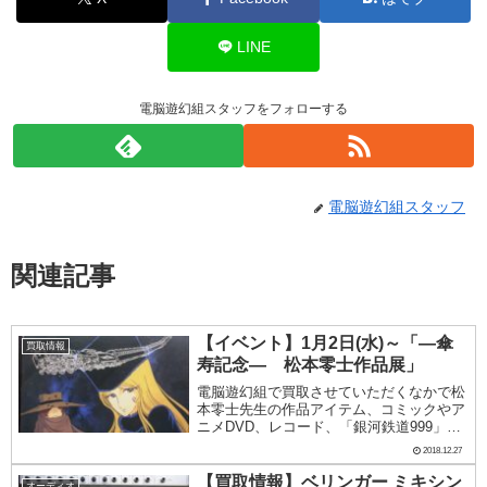
LINE
電脳遊幻組スタッフをフォローする
電脳遊幻組スタッフ
関連記事
【イベント】1月2日(水)～「―傘
買取情報
寿記念― 松本零士作品展」
電脳遊幻組で買取させていただくなかで松
本零士先生の作品アイテム、コミックやア
ニメDVD、レコード、「銀河鉄道999」や
「宇宙戦艦ヤマト」のプラモ、フィギュア
2018.12.27
などいろいろの買取事例があります。先日
買取しましたレコードの中にも「組曲 銀
【買取情報】ベリンガー ミキシン
オーディオ