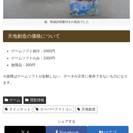
箱、取扱説明書付きの美品でした
天地創造の価格について
ゲームソフト箱付：2000円
ゲームソフトのみ：1000円
故障品：300円
※故障はゲームソフトが起動しない、データが正常に保存できないものになり
ます。
ゲーム
買取情報
クインテット
スーパーファミコン
天地創造
シェアする
X
Facebook
はてブ