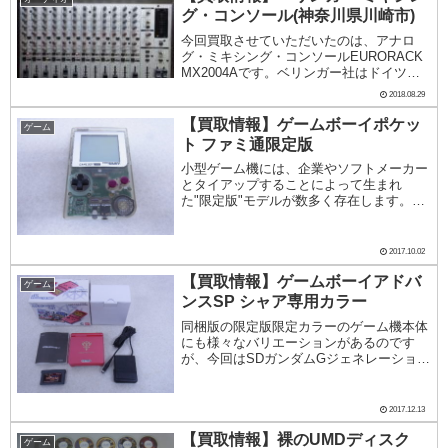
河鉄道9...
グ・コンソール(神奈川県川崎市)
今回買取させていただいたのは、アナロ
グ・ミキシング・コンソールEURORACK
MX2004Aです。ベリンガー社はドイツで
1989年に設立された音楽機器メーカーで
2018.08.29
す。買取にお伺いした時に、コレクション
などへの思い出を語られる方もいらっしゃ
【買取情報】ゲームボーイポケッ
ゲーム
る...
ト ファミ通限定版
小型ゲーム機には、企業やソフトメーカー
とタイアップすることによって生まれ
た"限定版"モデルが数多く存在します。そ
の中でも珍しいスケルトンカラーのファミ
通限定版を買取いたしました。画面フチに
FAMITSU MODEL-Fの刻印があります。こ
2017.10.02
の...
【買取情報】ゲームボーイアドバ
ゲーム
ンスSP シャア専用カラー
同梱版の限定版限定カラーのゲーム機本体
にも様々なバリエーションがあるのです
が、今回はSDガンダムGジェネレーション
と一緒に販売された限定カラーの同梱版を
買取いたしました。今回残念なことに、ゲ
ームソフトは欠品(なぜかファイアーエム
2017.12.13
ブレムが入っ...
【買取情報】裸のUMDディスク
ゲーム